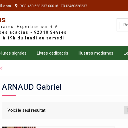
il.com
RCS 450 528 237 00016 - FR12450528237
ns
 rares. Expertise sur R.V.
liures signées
Livres dédicacés
Illustrés modernes
Le
el
ARNAUD Gabriel
Voici le seul résultat