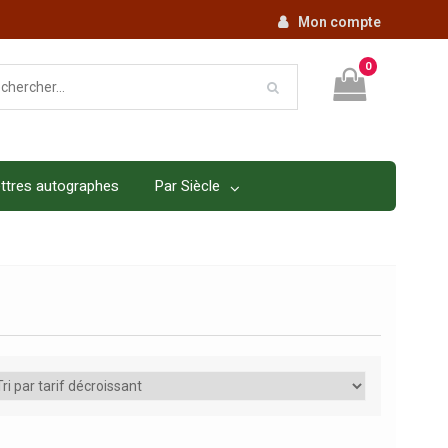
Mon compte
0
ttres autographes
Par Siècle