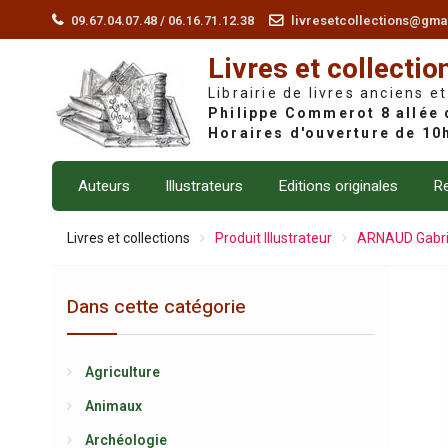
Skip
09.67.04.07.48 / 06.16.71.12.38
livresetcollections@gma
to
Livres et collectio
content
Librairie de livres anciens et
Auteurs
Illustrateurs
Editions originales
Re
Livres et collections
Produit Illustrateur
ARNAUD Gabri
Dans cette catégorie
Agriculture
Animaux
Archéologie