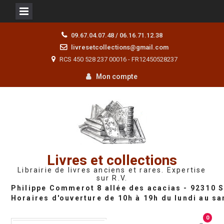
Skip
09.67.04.07.48 / 06.16.71.12.38
to
livresetcollections@gmail.com
content
RCS 450 528 237 00016 - FR12450528237
Mon compte
Livres et collections
Librairie de livres anciens et rares. Expertise
sur R.V.
0