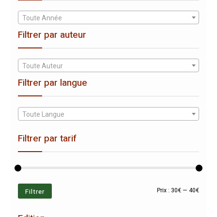
Toute Année
Filtrer par auteur
Toute Auteur
Filtrer par langue
Toute Langue
Filtrer par tarif
Prix
Prix
Filtrer
Prix :
30€
—
40€
min
max