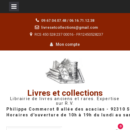
Skip
09.67.04.07.48 / 06.16.71.12.38
to
livresetcollections@gmail.com
content
RCS 450 528 237 00016 - FR12450528237
Mon compte
Livres et collections
Librairie de livres anciens et rares. Expertise
sur R.V.
0