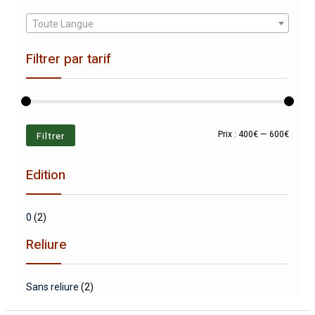
Toute Langue
Filtrer par tarif
Prix
Prix
Filtrer
Prix :
400€
—
600€
min
max
Edition
0
(2)
Reliure
Sans reliure
(2)