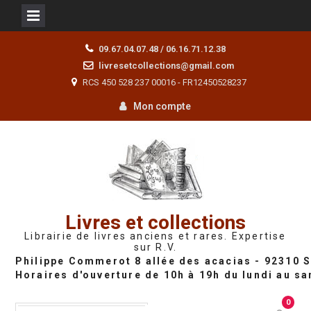
Skip
09.67.04.07.48 / 06.16.71.12.38
to
livresetcollections@gmail.com
content
RCS 450 528 237 00016 - FR12450528237
Mon compte
Livres et collections
Librairie de livres anciens et rares. Expertise
sur R.V.
0