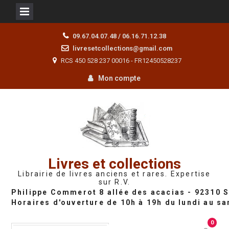
Skip
09.67.04.07.48 / 06.16.71.12.38
to
livresetcollections@gmail.com
content
RCS 450 528 237 00016 - FR12450528237
Mon compte
Livres et collections
Librairie de livres anciens et rares. Expertise
sur R.V.
0