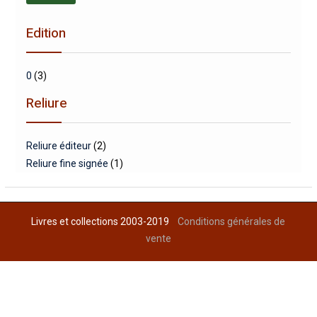
min
max
Edition
0
(3)
Reliure
Reliure éditeur
(2)
Reliure fine signée
(1)
Livres et collections 2003-2019
Conditions générales de
vente