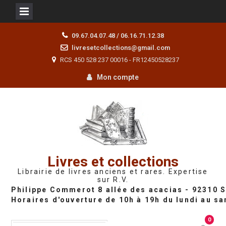
Skip
09.67.04.07.48 / 06.16.71.12.38
to
livresetcollections@gmail.com
content
RCS 450 528 237 00016 - FR12450528237
Mon compte
Livres et collections
Librairie de livres anciens et rares. Expertise
sur R.V.
0