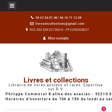
Skip
09.67.04.07.48 / 06.16.71.12.38
to
livresetcollections@gmail.com
content
RCS 450 528 237 00016 - FR12450528237
Mon compte
Livres et collections
Librairie de livres anciens et rares. Expertise
sur R.V.
0