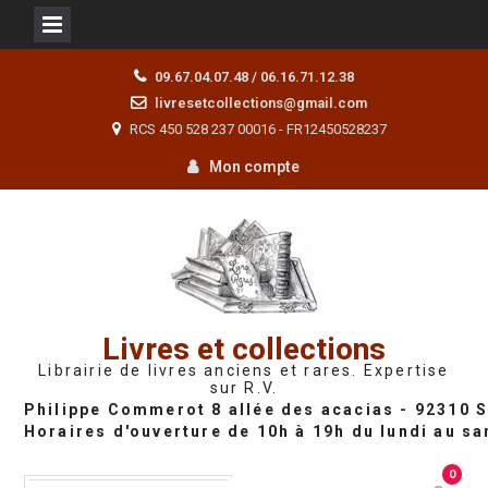
Skip
09.67.04.07.48 / 06.16.71.12.38
to
livresetcollections@gmail.com
content
RCS 450 528 237 00016 - FR12450528237
Mon compte
Livres et collections
Librairie de livres anciens et rares. Expertise
sur R.V.
0