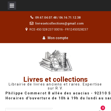
Skip
09.67.04.07.48 / 06.16.71.12.38
to
livresetcollections@gmail.com
content
RCS 450 528 237 00016 - FR12450528237
Mon compte
Livres et collections
Librairie de livres anciens et rares. Expertise
sur R.V.
0