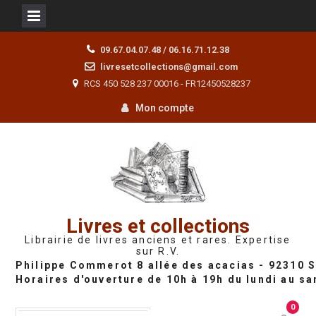
Skip
09.67.04.07.48 / 06.16.71.12.38
to
livresetcollections@gmail.com
content
RCS 450 528 237 00016 - FR12450528237
Mon compte
Livres et collections
Librairie de livres anciens et rares. Expertise
sur R.V.
0