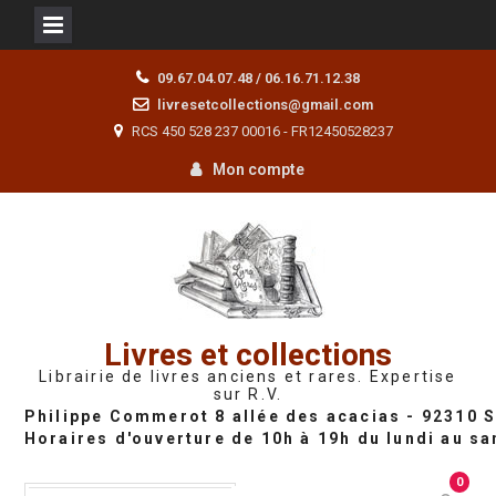
Skip
09.67.04.07.48 / 06.16.71.12.38
to
livresetcollections@gmail.com
content
RCS 450 528 237 00016 - FR12450528237
Mon compte
Livres et collections
Librairie de livres anciens et rares. Expertise
sur R.V.
0