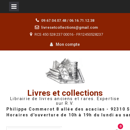
Skip
09.67.04.07.48 / 06.16.71.12.38
to
livresetcollections@gmail.com
content
RCS 450 528 237 00016 - FR12450528237
Mon compte
Livres et collections
Librairie de livres anciens et rares. Expertise
sur R.V.
0