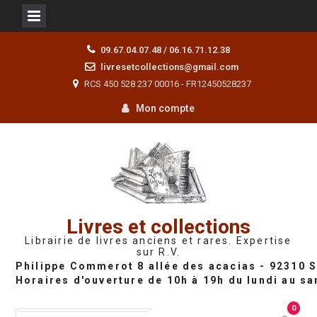
Skip
09.67.04.07.48 / 06.16.71.12.38
to
livresetcollections@gmail.com
content
RCS 450 528 237 00016 - FR12450528237
Mon compte
Livres et collections
Librairie de livres anciens et rares. Expertise
sur R.V.
0