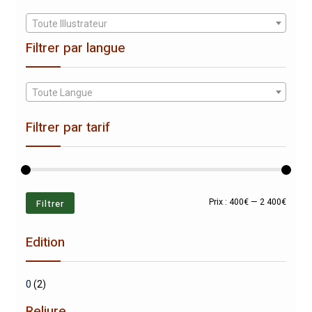
Toute Illustrateur
Filtrer par langue
Toute Langue
Filtrer par tarif
Prix
Prix
Filtrer
Prix :
400€
—
2 400€
min
max
Edition
0
(2)
Reliure