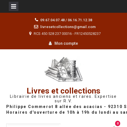
Skip
09.67.04.07.48 / 06.16.71.12.38
to
livresetcollections@gmail.com
content
RCS 450 528 237 00016 - FR12450528237
Mon compte
Livres et collections
Librairie de livres anciens et rares. Expertise
sur R.V.
0