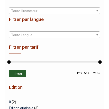
Toute Illustrateur
Filtrer par langue
Toute Langue
Filtrer par tarif
Prix
Prix
Filtrer
Prix :
50€
—
200€
min
max
Edition
0
(2)
Edition originale
(3)