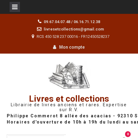
Skip
09.67.04.07.48 / 06.16.71.12.38
to
livresetcollections@gmail.com
content
RCS 450 528 237 00016 - FR12450528237
Mon compte
Livres et collections
Librairie de livres anciens et rares. Expertise
sur R.V.
0