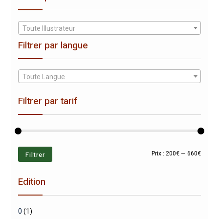
Toute Illustrateur
Filtrer par langue
Toute Langue
Filtrer par tarif
Prix
Prix
Filtrer
Prix :
200€
—
660€
min
max
Edition
0
(1)