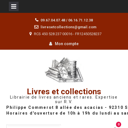
Skip
09.67.04.07.48 / 06.16.71.12.38
to
livresetcollections@gmail.com
content
RCS 450 528 237 00016 - FR12450528237
Mon compte
Livres et collections
Librairie de livres anciens et rares. Expertise
sur R.V.
0