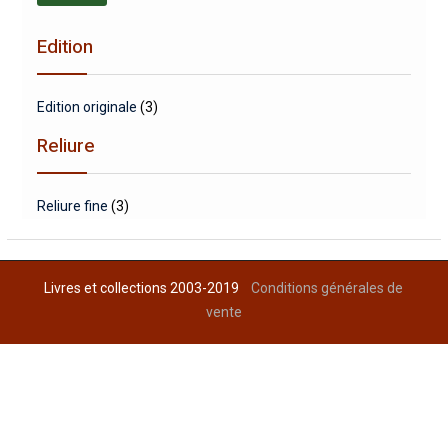
min
max
Edition
Edition originale
(3)
Reliure
Reliure fine
(3)
Livres et collections 2003-2019
Conditions générales de
vente