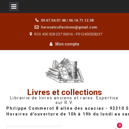
Skip
09.67.04.07.48 / 06.16.71.12.38
to
livresetcollections@gmail.com
content
RCS 450 528 237 00016 - FR12450528237
Mon compte
Livres et collections
Librairie de livres anciens et rares. Expertise
sur R.V.
0