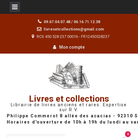
Skip
09.67.04.07.48 / 06.16.71.12.38
to
livresetcollections@gmail.com
content
RCS 450 528 237 00016 - FR12450528237
Mon compte
Livres et collections
Librairie de livres anciens et rares. Expertise
sur R.V.
0