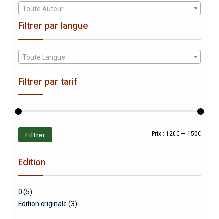
Toute Auteur
Filtrer par langue
Toute Langue
Filtrer par tarif
Prix
Prix
Filtrer
Prix :
120€
—
150€
min
max
Edition
0
(5)
Edition originale
(3)