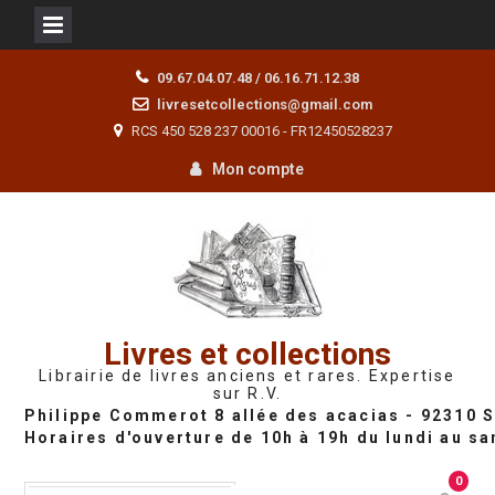
Skip
09.67.04.07.48 / 06.16.71.12.38
to
livresetcollections@gmail.com
content
RCS 450 528 237 00016 - FR12450528237
Mon compte
Livres et collections
Librairie de livres anciens et rares. Expertise
sur R.V.
0