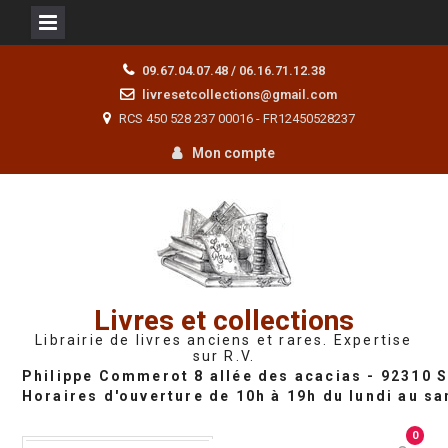
Skip
09.67.04.07.48 / 06.16.71.12.38
to
livresetcollections@gmail.com
content
RCS 450 528 237 00016 - FR12450528237
Mon compte
Livres et collections
Librairie de livres anciens et rares. Expertise
sur R.V.
0