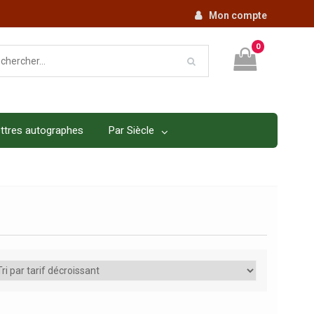
Mon compte
0
ttres autographes
Par Siècle