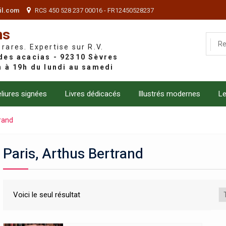
il.com
RCS 450 528 237 00016 - FR12450528237
ns
 rares. Expertise sur R.V.
liures signées
Livres dédicacés
Illustrés modernes
Le
trand
Paris, Arthus Bertrand
Voici le seul résultat