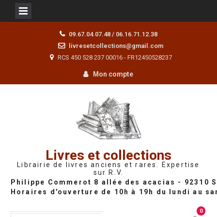
Skip
09.67.04.07.48 / 06.16.71.12.38
to
livresetcollections@gmail.com
content
RCS 450 528 237 00016 - FR12450528237
Mon compte
Livres et collections
Librairie de livres anciens et rares. Expertise
sur R.V.
0