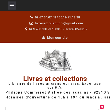
Skip
09.67.04.07.48 / 06.16.71.12.38
to
livresetcollections@gmail.com
content
RCS 450 528 237 00016 - FR12450528237
Mon compte
Livres et collections
Librairie de livres anciens et rares. Expertise
sur R.V.
0