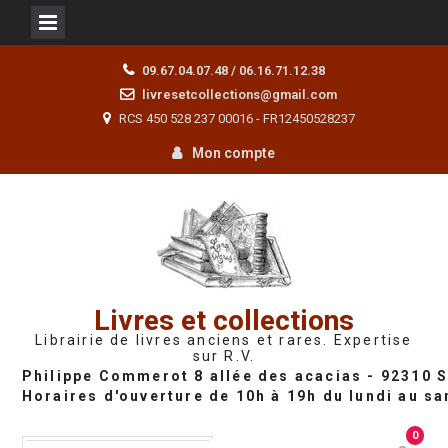
Skip
09.67.04.07.48 / 06.16.71.12.38
to
livresetcollections@gmail.com
content
RCS 450 528 237 00016 - FR12450528237
Mon compte
Livres et collections
Librairie de livres anciens et rares. Expertise
sur R.V.
0