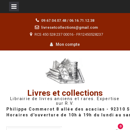
Skip
09.67.04.07.48 / 06.16.71.12.38
to
livresetcollections@gmail.com
content
RCS 450 528 237 00016 - FR12450528237
Mon compte
Livres et collections
Librairie de livres anciens et rares. Expertise
sur R.V.
0