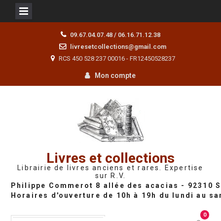
Skip
09.67.04.07.48 / 06.16.71.12.38
to
livresetcollections@gmail.com
content
RCS 450 528 237 00016 - FR12450528237
Mon compte
Livres et collections
Librairie de livres anciens et rares. Expertise
sur R.V.
0