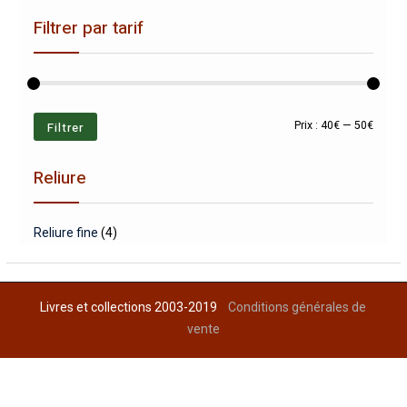
Filtrer par tarif
Prix
Prix
Filtrer
Prix :
40€
—
50€
min
max
Reliure
Reliure fine
(4)
Livres et collections 2003-2019
Conditions générales de
vente