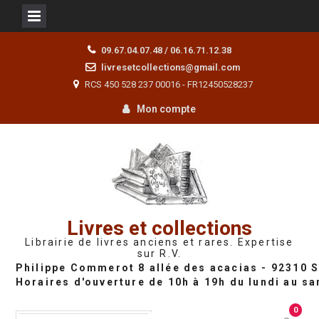
Skip
09.67.04.07.48 / 06.16.71.12.38
to
livresetcollections@gmail.com
content
RCS 450 528 237 00016 - FR12450528237
Mon compte
Livres et collections
Librairie de livres anciens et rares. Expertise
sur R.V.
0