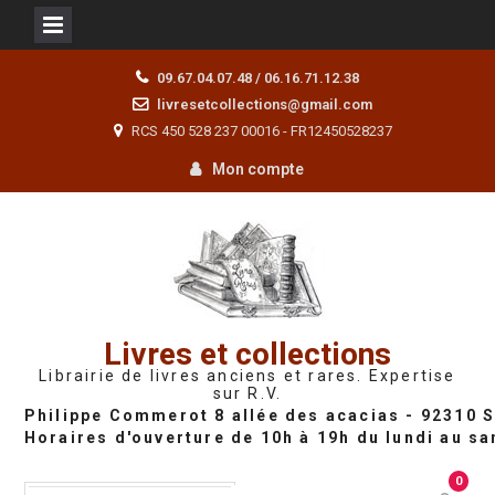
Skip
09.67.04.07.48 / 06.16.71.12.38
to
livresetcollections@gmail.com
content
RCS 450 528 237 00016 - FR12450528237
Mon compte
Livres et collections
Librairie de livres anciens et rares. Expertise
sur R.V.
0