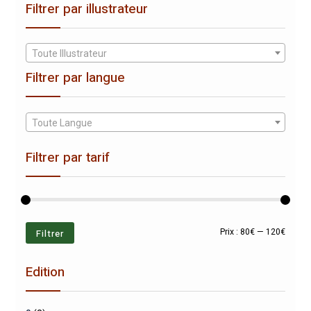
Filtrer par illustrateur
Toute Illustrateur
Filtrer par langue
Toute Langue
Filtrer par tarif
Prix
Prix
Filtrer
Prix :
80€
—
120€
min
max
Edition