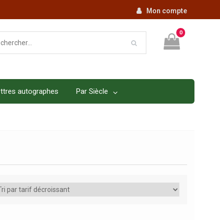
Mon compte
0
ttres autographes
Par Siècle