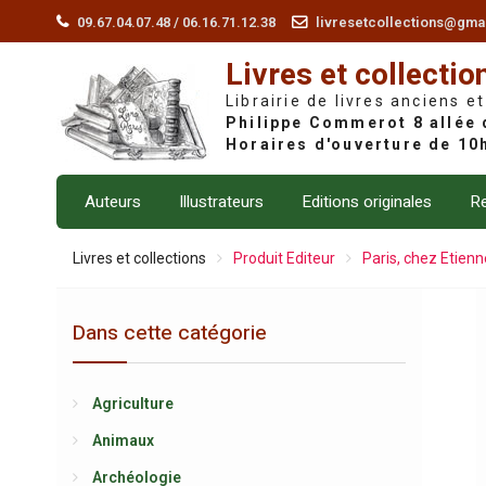
Skip
09.67.04.07.48 / 06.16.71.12.38
livresetcollections@gma
to
Livres et collectio
content
Librairie de livres anciens et
Auteurs
Illustrateurs
Editions originales
Re
Livres et collections
Produit Editeur
Paris, chez Etien
Dans cette catégorie
Agriculture
Animaux
Archéologie