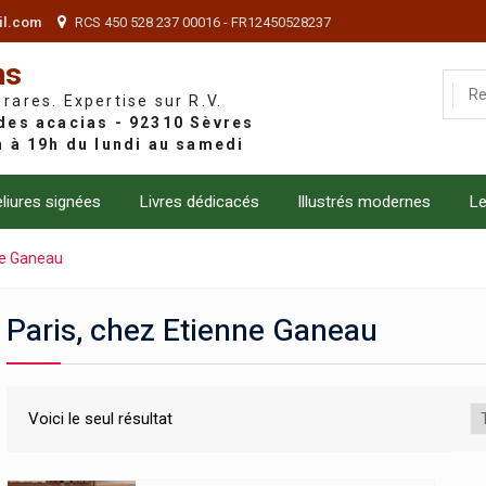
il.com
RCS 450 528 237 00016 - FR12450528237
ns
 rares. Expertise sur R.V.
liures signées
Livres dédicacés
Illustrés modernes
Le
ne Ganeau
Paris, chez Etienne Ganeau
Voici le seul résultat