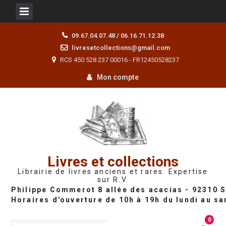
Skip
09.67.04.07.48 / 06.16.71.12.38
to
livresetcollections@gmail.com
content
RCS 450 528 237 00016 - FR12450528237
Mon compte
Livres et collections
Librairie de livres anciens et rares. Expertise
sur R.V.
0