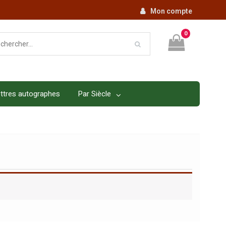
Mon compte
0
ttres autographes
Par Siècle