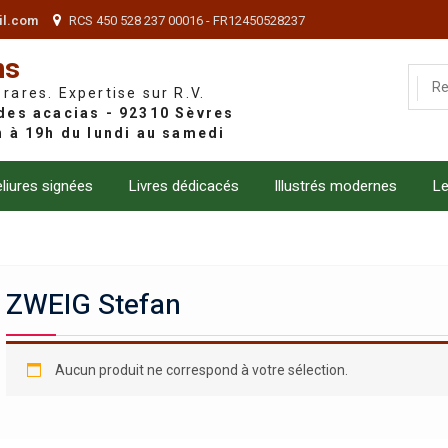
il.com
RCS 450 528 237 00016 - FR12450528237
ns
 rares. Expertise sur R.V.
liures signées
Livres dédicacés
Illustrés modernes
Le
ZWEIG Stefan
Aucun produit ne correspond à votre sélection.