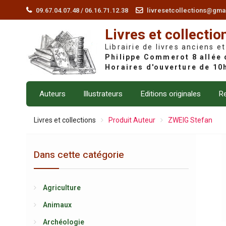
Skip
09.67.04.07.48 / 06.16.71.12.38
livresetcollections@gma
to
Livres et collectio
content
Librairie de livres anciens et
Auteurs
Illustrateurs
Editions originales
Re
Livres et collections
Produit Auteur
ZWEIG Stefan
Dans cette catégorie
Agriculture
Animaux
Archéologie