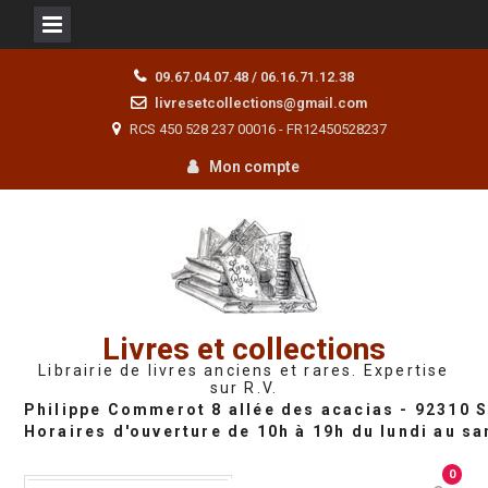
Skip
09.67.04.07.48 / 06.16.71.12.38
to
livresetcollections@gmail.com
content
RCS 450 528 237 00016 - FR12450528237
Mon compte
Livres et collections
Librairie de livres anciens et rares. Expertise
sur R.V.
0