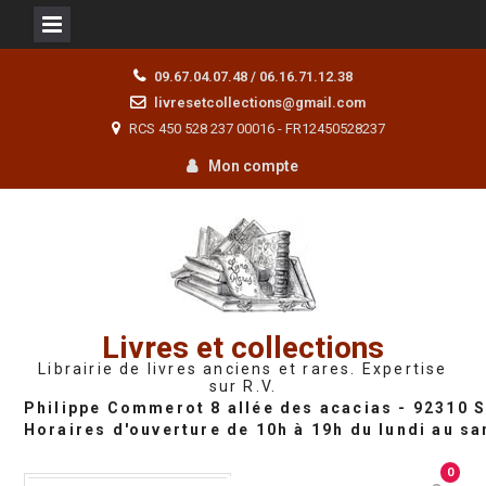
Skip
09.67.04.07.48 / 06.16.71.12.38
to
livresetcollections@gmail.com
content
RCS 450 528 237 00016 - FR12450528237
Mon compte
Livres et collections
Librairie de livres anciens et rares. Expertise
sur R.V.
0