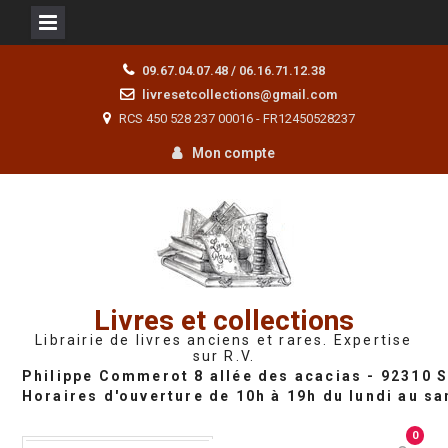
Skip
09.67.04.07.48 / 06.16.71.12.38
to
livresetcollections@gmail.com
content
RCS 450 528 237 00016 - FR12450528237
Mon compte
Livres et collections
Librairie de livres anciens et rares. Expertise
sur R.V.
0