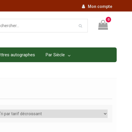
Mon compte
0
ttres autographes
Par Siècle