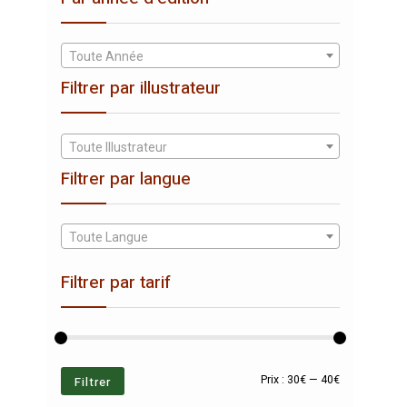
Toute Année
Filtrer par illustrateur
Toute Illustrateur
Filtrer par langue
Toute Langue
Filtrer par tarif
Prix
Prix
Filtrer
Prix :
30€
—
40€
min
max