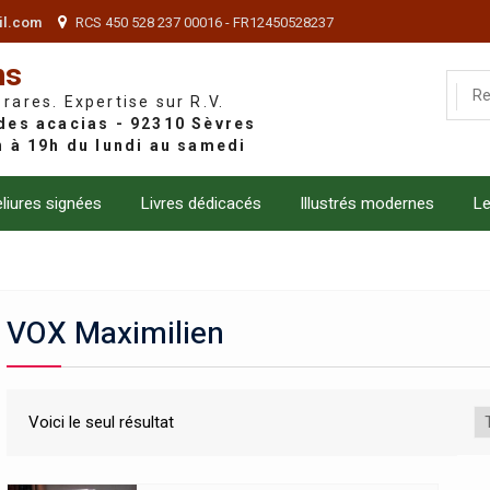
il.com
RCS 450 528 237 00016 - FR12450528237
ns
 rares. Expertise sur R.V.
liures signées
Livres dédicacés
Illustrés modernes
Le
VOX Maximilien
Voici le seul résultat