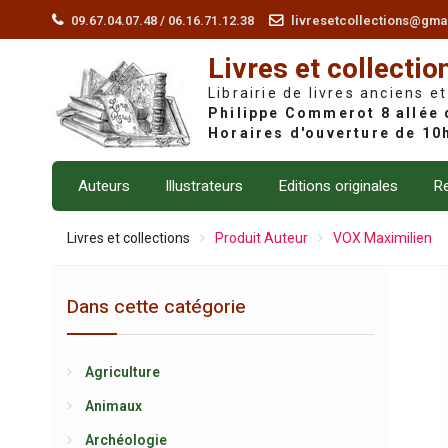
Skip
09.67.04.07.48 / 06.16.71.12.38
livresetcollections@gma
to
Livres et collectio
content
Librairie de livres anciens et
Auteurs
Illustrateurs
Editions originales
Re
Livres et collections
Produit Auteur
VOX Maximilien
Dans cette catégorie
Agriculture
Animaux
Archéologie