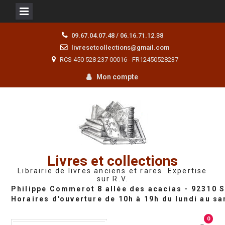
Skip
09.67.04.07.48 / 06.16.71.12.38
to
livresetcollections@gmail.com
content
RCS 450 528 237 00016 - FR12450528237
Mon compte
Livres et collections
Librairie de livres anciens et rares. Expertise
sur R.V.
0