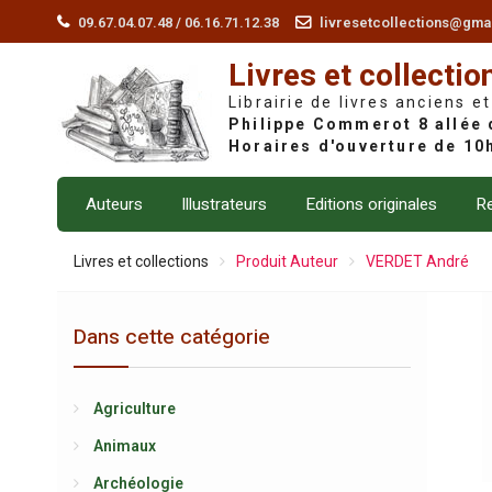
Skip
09.67.04.07.48 / 06.16.71.12.38
livresetcollections@gma
to
Livres et collectio
content
Librairie de livres anciens et
Auteurs
Illustrateurs
Editions originales
Re
Livres et collections
Produit Auteur
VERDET André
Dans cette catégorie
Agriculture
Animaux
Archéologie