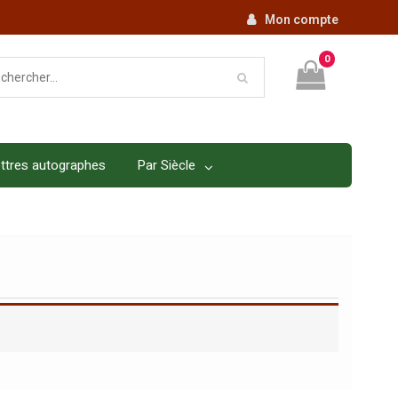
Mon compte
0
ttres autographes
Par Siècle