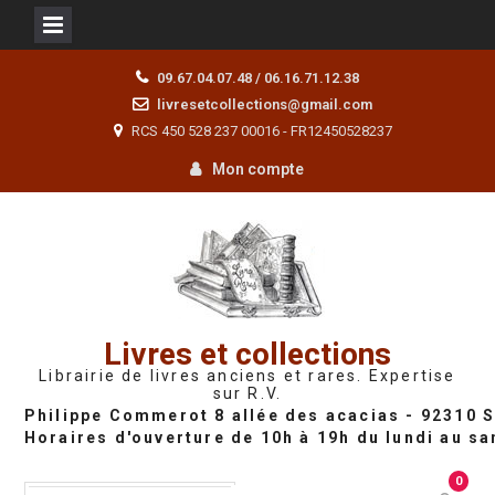
Skip
09.67.04.07.48 / 06.16.71.12.38
to
livresetcollections@gmail.com
content
RCS 450 528 237 00016 - FR12450528237
Mon compte
Livres et collections
Librairie de livres anciens et rares. Expertise
sur R.V.
0