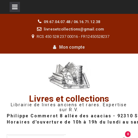
Skip
09.67.04.07.48 / 06.16.71.12.38
to
livresetcollections@gmail.com
content
RCS 450 528 237 00016 - FR12450528237
Mon compte
Livres et collections
Librairie de livres anciens et rares. Expertise
sur R.V.
0