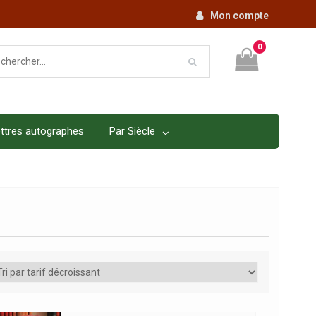
Mon compte
0
ttres autographes
Par Siècle