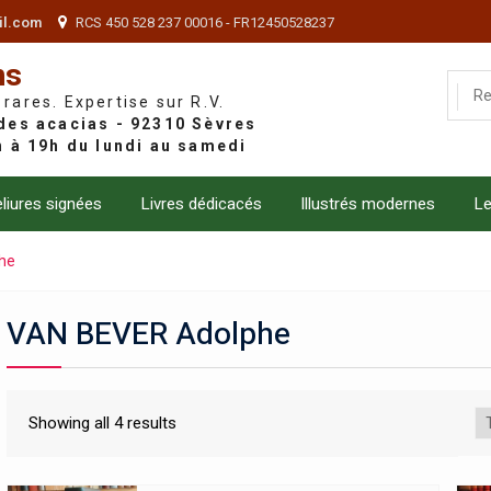
il.com
RCS 450 528 237 00016 - FR12450528237
ns
 rares. Expertise sur R.V.
liures signées
Livres dédicacés
Illustrés modernes
Le
he
VAN BEVER Adolphe
Showing all 4 results