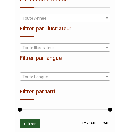
Toute Année
Filtrer par illustrateur
Toute Illustrateur
Filtrer par langue
Toute Langue
Filtrer par tarif
Prix
Prix
Filtrer
Prix :
60€
—
750€
min
max