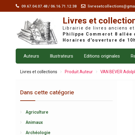
Skip
09.67.04.07.48 / 06.16.71.12.38
livresetcollections@gma
to
Livres et collectio
content
Librairie de livres anciens et
Auteurs
Illustrateurs
Editions originales
Re
Livres et collections
Produit Auteur
VAN BEVER Adolp
Dans cette catégorie
Agriculture
Animaux
Archéologie