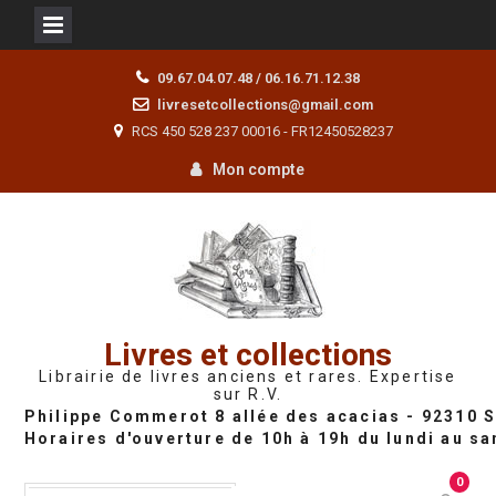
Skip
09.67.04.07.48 / 06.16.71.12.38
to
livresetcollections@gmail.com
content
RCS 450 528 237 00016 - FR12450528237
Mon compte
Livres et collections
Librairie de livres anciens et rares. Expertise
sur R.V.
0