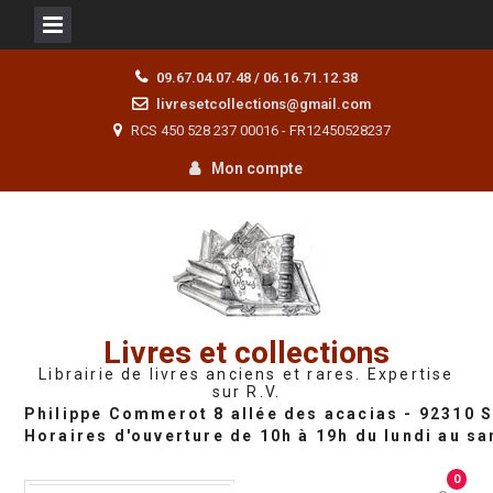
Skip
09.67.04.07.48 / 06.16.71.12.38
to
livresetcollections@gmail.com
content
RCS 450 528 237 00016 - FR12450528237
Mon compte
Livres et collections
Librairie de livres anciens et rares. Expertise
sur R.V.
0