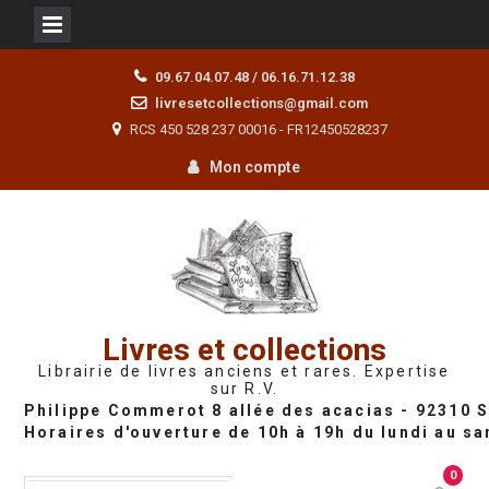
Skip
09.67.04.07.48 / 06.16.71.12.38
to
livresetcollections@gmail.com
content
RCS 450 528 237 00016 - FR12450528237
Mon compte
Livres et collections
Librairie de livres anciens et rares. Expertise
sur R.V.
0