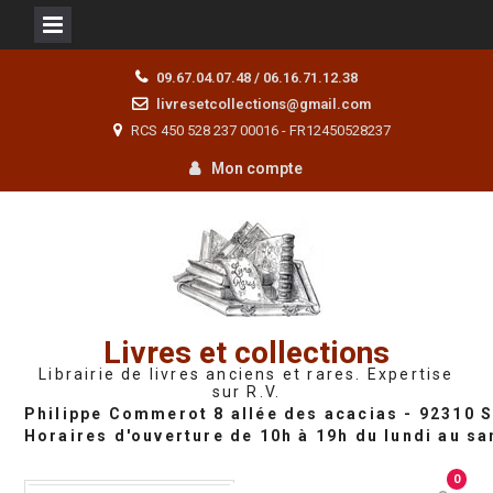
Skip
09.67.04.07.48 / 06.16.71.12.38
to
livresetcollections@gmail.com
content
RCS 450 528 237 00016 - FR12450528237
Mon compte
Livres et collections
Librairie de livres anciens et rares. Expertise
sur R.V.
0