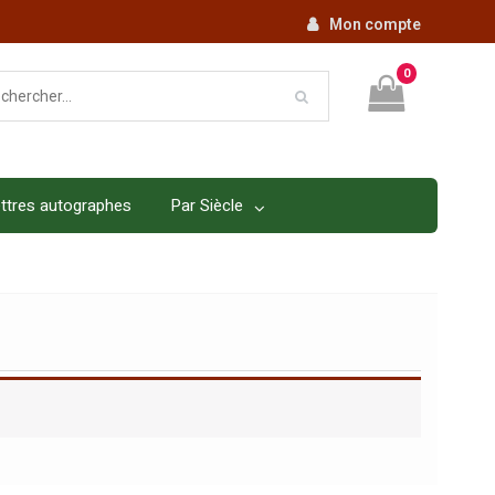
Mon compte
0
ttres autographes
Par Siècle