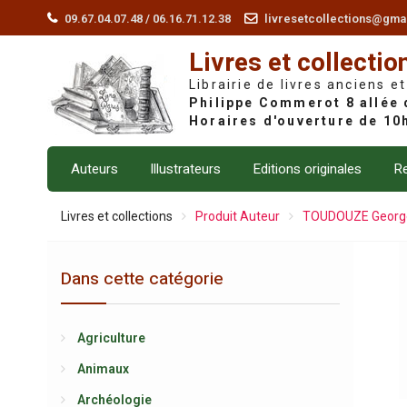
Skip
09.67.04.07.48 / 06.16.71.12.38
livresetcollections@gma
to
Livres et collectio
content
Librairie de livres anciens et
Auteurs
Illustrateurs
Editions originales
Re
Livres et collections
Produit Auteur
TOUDOUZE Georg
Dans cette catégorie
Agriculture
Animaux
Archéologie