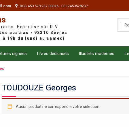
il.com
RCS 450 528 237 00016 - FR12450528237
ns
 rares. Expertise sur R.V.
liures signées
Livres dédicacés
Illustrés modernes
Le
es
TOUDOUZE Georges
Aucun produit ne correspond à votre sélection.