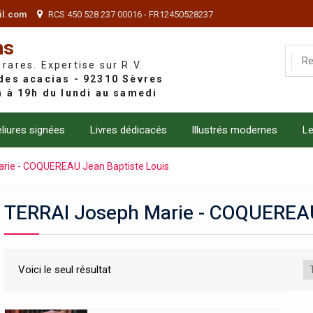
il.com
RCS 450 528 237 00016 - FR12450528237
ns
 rares. Expertise sur R.V.
liures signées
Livres dédicacés
Illustrés modernes
Le
rie - COQUEREAU Jean Baptiste Louis
TERRAI Joseph Marie - COQUEREAU
Voici le seul résultat