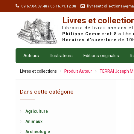
Skip
09.67.04.07.48 / 06.16.71.12.38
livresetcollections@gma
to
Livres et collectio
content
Librairie de livres anciens et
Auteurs
Illustrateurs
Editions originales
Re
Livres et collections
Produit Auteur
TERRAI Joseph Ma
Dans cette catégorie
Agriculture
Animaux
Archéologie