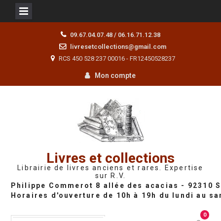
Skip
09.67.04.07.48 / 06.16.71.12.38
to
livresetcollections@gmail.com
content
RCS 450 528 237 00016 - FR12450528237
Mon compte
Livres et collections
Librairie de livres anciens et rares. Expertise
sur R.V.
0