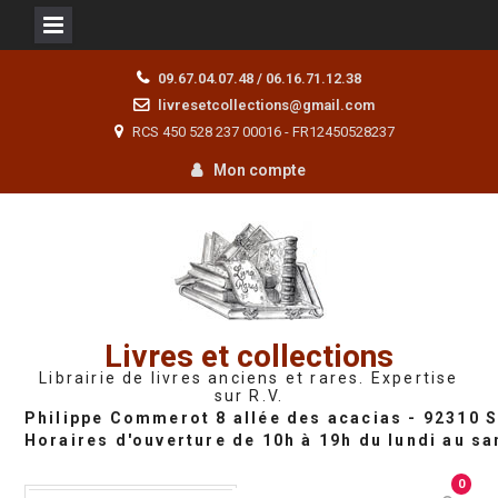
Skip
09.67.04.07.48 / 06.16.71.12.38
to
livresetcollections@gmail.com
content
RCS 450 528 237 00016 - FR12450528237
Mon compte
Livres et collections
Librairie de livres anciens et rares. Expertise
sur R.V.
0