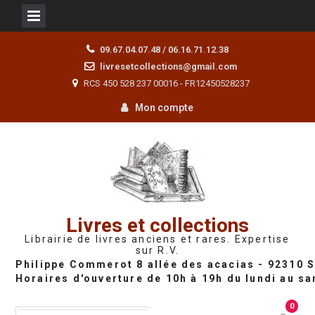
Skip
09.67.04.07.48 / 06.16.71.12.38
to
livresetcollections@gmail.com
content
RCS 450 528 237 00016 - FR12450528237
Mon compte
Livres et collections
Librairie de livres anciens et rares. Expertise
sur R.V.
0