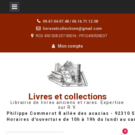
Skip
09.67.04.07.48 / 06.16.71.12.38
to
livresetcollections@gmail.com
content
RCS 450 528 237 00016 - FR12450528237
Mon compte
Livres et collections
Librairie de livres anciens et rares. Expertise
sur R.V.
0